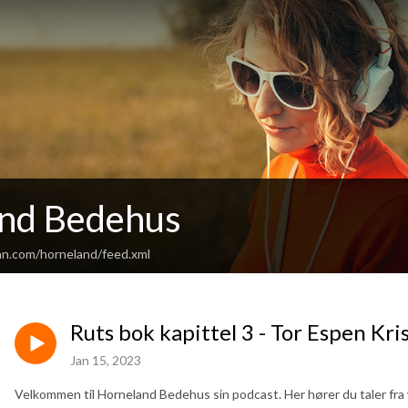
nd Bedehus
an.com/horneland/feed.xml
Ruts bok kapittel 3 - Tor Espen Kr
Jan 15, 2023
Velkommen til Horneland Bedehus sin podcast. Her hører du taler fra 