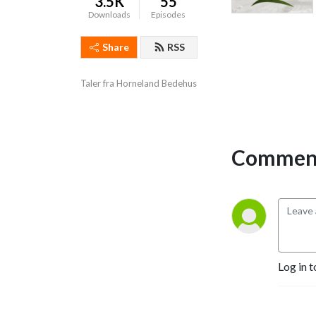
3.5K
55
Downloads
Episodes
Share
RSS
Taler fra Horneland Bedehus
Comment
Log in t